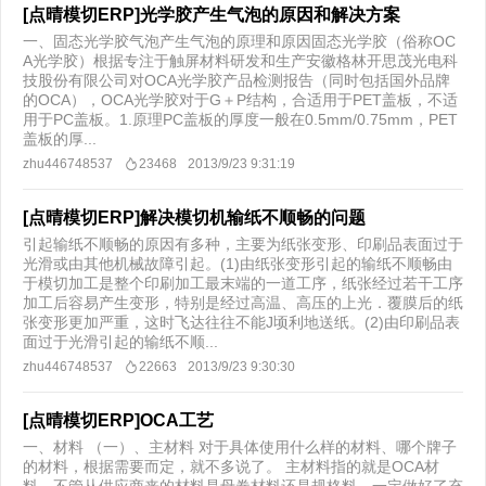
[点晴模切ERP]光学胶产生气泡的原因和解决方案
一、固态光学胶气泡产生气泡的原理和原因固态光学胶（俗称OC
A光学胶）根据专注于触屏材料研发和生产安徽格林开思茂光电科
技股份有限公司对OCA光学胶产品检测报告（同时包括国外品牌
的OCA），OCA光学胶对于G＋P结构，合适用于PET盖板，不适
用于PC盖板。1.原理PC盖板的厚度一般在0.5mm/0.75mm，PET
盖板的厚...
zhu446748537
23468
2013/9/23 9:31:19
[点晴模切ERP]解决模切机输纸不顺畅的问题
引起输纸不顺畅的原因有多种，主要为纸张变形、印刷品表面过于
光滑或由其他机械故障引起。(1)由纸张变形引起的输纸不顺畅由
于模切加工是整个印刷加工最末端的一道工序，纸张经过若干工序
加工后容易产生变形，特别是经过高温、高压的上光．覆膜后的纸
张变形更加严重，这时飞达往往不能J顷利地送纸。(2)由印刷品表
面过于光滑引起的输纸不顺...
zhu446748537
22663
2013/9/23 9:30:30
[点晴模切ERP]OCA工艺
一、材料 （一）、主材料 对于具体使用什么样的材料、哪个牌子
的材料，根据需要而定，就不多说了。 主材料指的就是OCA材