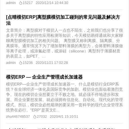
admin
15217
2020/12/14 10:44:30
[点晴模切ERP]离型膜模切加工碰到的常见问题及解决方
法
文章简介：离型膜对于模切人一点也不陌生，之前我们也分享了很
多关于离型膜的特性应用检测等知识，今天模切易得通就和大家聊
聊离型膜模切加工的相关问题。 离型膜又称剥离膜、隔离膜、分
离膜等。通常情况下为了增加塑料薄膜的离型力，会将塑料薄膜做
等离子处理，或涂氟处理，或涂硅（silicone）离型剂于薄膜材质
的表层上，如PET、...
admin
15236
2020/11/21 17:02:28
模切ERP — 企业生产管理成长加速器
模切ERP—企业生产管理成长加速器一、什么是模切行业ERP系
统？在全球经济一体化及国际竞争的加剧。模切业也面临着激烈竞
争。现在的模切企业想要立于不败之地。就必须不停地进步和发
展。而企业要想发展。就必须拥有信息化、自动化、现代化的管理
模式。所以，模切业必然规律的要采用一套科学的现代企业管理系
统势在必行。“ERP”是英文E...
zhu446748537
27032
2020/4/1 15:10:51