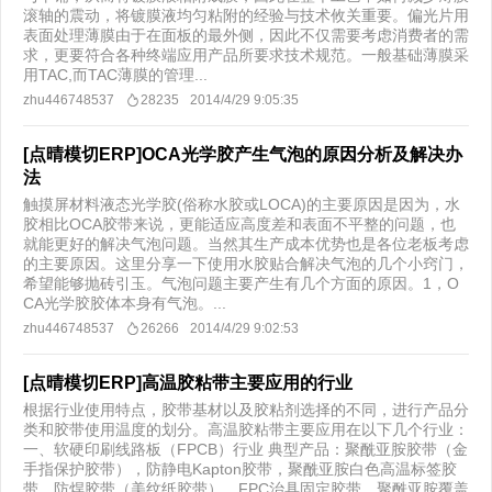
滚轴的震动，将镀膜液均匀粘附的经验与技术攸关重要。偏光片用
表面处理薄膜由于在面板的最外侧，因此不仅需要考虑消费者的需
求，更要符合各种终端应用产品所要求技术规范。一般基础薄膜采
用TAC,而TAC薄膜的管理...
zhu446748537
28235
2014/4/29 9:05:35
[点晴模切ERP]OCA光学胶产生气泡的原因分析及解决办
法
触摸屏材料液态光学胶(俗称水胶或LOCA)的主要原因是因为，水
胶相比OCA胶带来说，更能适应高度差和表面不平整的问题，也
就能更好的解决气泡问题。当然其生产成本优势也是各位老板考虑
的主要原因。这里分享一下使用水胶贴合解决气泡的几个小窍门，
希望能够抛砖引玉。气泡问题主要产生有几个方面的原因。1，O
CA光学胶胶体本身有气泡。...
zhu446748537
26266
2014/4/29 9:02:53
[点晴模切ERP]高温胶粘带主要应用的行业
根据行业使用特点，胶带基材以及胶粘剂选择的不同，进行产品分
类和胶带使用温度的划分。高温胶粘带主要应用在以下几个行业：
一、软硬印刷线路板（FPCB）行业 典型产品：聚酰亚胺胶带（金
手指保护胶带），防静电Kapton胶带，聚酰亚胺白色高温标签胶
带、防焊胶带（美纹纸胶带）、FPC治具固定胶带、聚酰亚胺覆盖