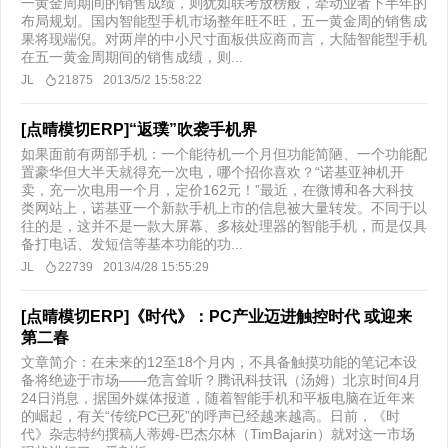
一黄金周期间的销售成绩，则犹如联考放榜般，牵动业者下半年的
布局规划。国内智能型手机市场整年旺不旺，五一黄金周的销售成
果将现端倪。对两岸的中小尺寸面板供应商而言，大陆智能型手机
在五一黄金周期间的销售成绩，则...
JL
21875
2013/5/2 15:58:22
[点晴模切ERP]“返璞”吹袭手机界
如果面前有两部手机：一个能待机一个月但功能简陋、一个功能配
置豪华但大半天就得充一次电，哪个招你喜欢？“诺基亚神机开
卖，充一次电用一个月，定价162元！”最近，在微博和各大科技
类网站上，诺基亚一个新款手机上市的信息被大量转发。不同于以
往的是，这并不是一款大屏幕、多核处理器的智能手机，而是仅具
备打电话、发短信等基本功能的功...
JL
22739
2013/4/28 15:55:29
[点晴模切ERP]《时代》：PC产业迈进触控时代 或迎来
第二春
文章简介：在未来的12至18个月内，不具备触摸功能的笔记本设
备将绝迹于市场——危言耸听？腾讯科技讯（汤姆）北京时间4月
24日消息，据国外媒体报道，随着智能手机和平板电脑在近年来
的崛起，有关“传统PC已死”的呼声已经越来越高。日前，《时
代》杂志特约撰稿人蒂姆-巴杰尔林（TimBajarin）就对这一市场