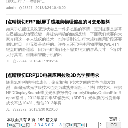
现状进行了一番剖析...
admin
23327
2013/4/24 10:46:00
[点晴模切ERP]触屏手感媲美物理键盘的可变形塑料
如果手机能任意改变形状会是一件多么酷的事情！更别提要是屏幕
自己能生成物理按键，并提供精确的触感反馈！下面我们就要向大
家介绍这一令人惊叹的技术，也许等到它进行大规模商用阶段还要
假以时日，但无疑是值得的。许多人还记得使用物理和QWERTY
键盘时的舒适感，因为当时我们还不需要很大的屏幕尺寸，它们才
大行其道。但随着智能手机的出...
JL
22944
2013/4/17 9:05:54
[点晴模切ERP]3D电视应用拉动3D光学膜需求
随着3D电视的持续成长，偏光和快门技术之间的竞争也越发激
烈，而偏光式光学膜技术也更为成熟并追赶上了快门式技术。根据
NPDDisplaySearch季度光学膜报告QuarterlyDisplayOpticalFilmR
eport指出，2012年第四季3D偏光式（3DPR）光学膜的出货量年
成长率达104%，预估2013年将...
JL
22372
2013/3/30 9:20:50
页码：
本版面共有
8
页,
199
篇文章
[
1
2
3
4
5
6
7
...
8
]