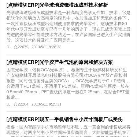
[点晴模切ERP]光学玻璃透镜模压成型技术解析
光学玻璃透镜模压成型技术是一种高精度光学元件加工技术，它是
把软化的玻璃放入高精度的模具中，在加温加压和无氧的条件下，
一次性直接模压成型出达到使用要求的光学零件。这项技术自80
年代中期开发成功至今已有十几年的历史了，现在已成为国际上最
先进的光学零件制造技术方法之一，在许多国家已进入生产实用阶
段。这项技术的普及推广应用是光...
JL
22679
2013/5/11 9:26:38
[点晴模切ERP]光学胶产生气泡的原因和解决方案
固态光学胶（俗称OCA光学胶）。根据专注于触屏材料研发和生
产安徽格林开思茂光电科技股份有限公司对OCA光学胶产品检测
报告（同时包括国外品牌的OCA），OCA光学胶对于G＋P结构，
合适用于PET盖板，不适用于PC盖板。原理PC盖板的厚度一般在
0.5mm/0.75mm，PET盖板的厚度一般在0.25mm，在贴合PET盖
板后...
JL
22204
2013/5/11 9:25:31
[点晴模切ERP]观五一手机销售中小尺寸面板厂或受伤
提要：国内智能型手机市场整年旺不旺，五一黄金周的销售成果将
现端倪。对两岸的中小尺寸面板供应商而言，大陆智能型手机在五