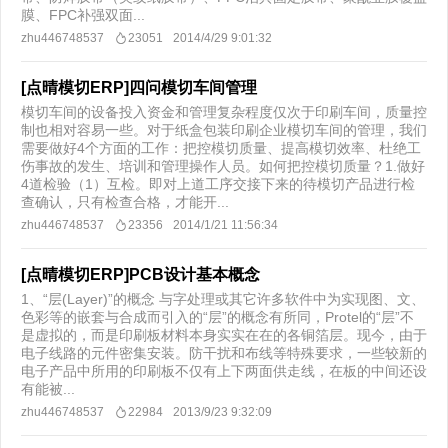
膜、FPC补强双面...
zhu446748537
23051
2014/4/29 9:01:32
[点晴模切ERP]四问模切车间管理
模切车间的设备投入资金和管理复杂程度仅次于印刷车间，质量控
制也相对容易一些。对于纸盒包装印刷企业模切车间的管理，我们
需要做好4个方面的工作：把控模切质量、提高模切效率、杜绝工
伤事故的发生、培训和管理操作人员。如何把控模切质量？1.做好
4道检验（1）互检。即对上道工序交接下来的待模切产品进行检
查确认，只有检查合格，才能开...
zhu446748537
23356
2014/1/21 11:56:34
[点晴模切ERP]PCB设计基本概念
1、“层(Layer)”的概念 与字处理或其它许多软件中为实现图、文、
色彩等的嵌套与合成而引入的“层”的概念有所同，Protel的“层”不
是虚拟的，而是印刷板材料本身实实在在的各铜箔层。现今，由于
电子线路的元件密集安装。防干扰和布线等特殊要求，一些较新的
电子产品中所用的印刷板不仅有上下两面供走线，在板的中间还设
有能被...
zhu446748537
22984
2013/9/23 9:32:09