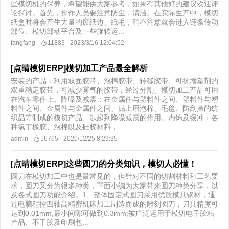
些模切机的保养，希望能供大家参考，如果有其他好的建议欢迎评
论探讨。首先，操作人员要注意防尘，清洁。在实际生产中，模切
纸盒时将会产生大量的废纸边、纸毛，稍不注意就会进入链条传动
部位、模切部动平台及一些旋转运...
fangfang
11883
2023/3/16 12:04:52
[点晴模切ERP]模切加工产品最全解析
安装的产品：利用双面胶带、泡棉胶带、转移胶带、可抗增塑剂的
双重稳定胶带，可减少雾气的胶带，经过分割、模切加工产品可用
在汽车零件上。降噪及减震：在金属件与塑料件之间、塑料件与塑
料件之间、金属件与金属件之间、贴上用泡棉、毛毯、防刮擦的纺
织品等制成的模切产品、以起到降噪减震的作用。内饰及缓冲：各
种氯丁橡胶、泡棉以及硅胶材料，...
admin
16765
2020/12/25 8:29:35
[点晴模切ERP]这些圆刀的分类知识，模切人必懂！
圆刀在模切加工中也是最常见的，但针对不同的切割材料和工艺要
求，圆刀又分为很多种类，下面小编为大家带来圆刀种类分享，以
及各式圆刀功能介绍。1、整体固定式圆刀采用优质模具钢材，通
过电脑程控四轴高精密机床加工制造而成的雕刻圆刀，刀具精度可
达到0.01mm,最小间隙可做到0.3mm;被广泛运用于模切电子胶粘
产品、不干胶及印刷包...