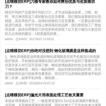
[点晴模切ERP]刀模专家教你如何辨别优质与劣质模切
刀？
模切不同的产品要用不同的刀片，才可达到最佳效果，刀模、材
料、弹力海绵垫这三者的配合也至关重要。我们都知道要模切出高
精度，高良率的产品，选择好的模切刀至关重要。一定要以质为前
提进行挑选，但对于市场上琳琅满目的品牌，我们模切加工厂商如
何选择，如何分辩模切刀的优质和劣质呢？以下是小编为大家总结
的几点有效的建议：1精度越高的模...
admin
24402
2017/9/27 11:03:21
[点晴模切ERP]你绝对没想到 钢化玻璃膜是这样炼成的
1、钢化玻璃膜是这样炼成的钢化玻璃膜是目前手机最流行的高级
防护面具，手机钢化玻璃膜在我们的手机保护中起到了重要作用，
但是许多人对它还不是很了解。钢化玻璃贴膜的特色之处便是使用
了钢化玻璃材质，相比一般的塑料，能起到更好的防刮作用，并且
抗指纹和抗油污的效果也要更好。而且你可以把钢化膜看做手机的
第二外屏，如果手机摔落，钢化膜...
admin
28280
2015/6/14 23:47:13
[点晴模切ERP]偏光片用表面处理工艺攸关重要
表面处理薄膜的工艺，一般是将宽度约1.5m左右的薄膜不断卷起
与平铺，从而将镀膜液粘附成膜，因此在整个工艺中如何减少薄膜