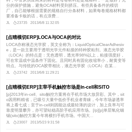
料，不管从供应商来的材料是母卷材料还是规格料，一定做好了充
分的保护措施，避免OCA材料受到挤压。有些具备条件的模切
厂，自己能够根据需要的规格自行分条材料，如果每卷规格材料都
要准备卡板的话，有点浪费...
JL
23735
2013/6/8 11:32:05
[点晴模切ERP]LOCA与OCA的对比
LOCA亦称液态光学胶，英文全称为：LiquidOpticalClearAdhesiv
e，是一款主要用于透明光学元件粘接的特种胶粘剂。液态光学胶
（LOCA）的特点是：无色透明，透光率98%以上，粘接强度好，
可在常温或中温条件下固化。且同时具有固化收缩率小，耐黄变等
特点。与传统的OCA胶带相比，液态光学胶（LOCA）在某...
JL
23742
2013/6/8 11:29:21
[点晴模切ERP]主宰手机触控市场是In-cell和SITO
[p]2013年in-cell、sito触控方案将在手机市场大放异彩。其中，sit
o因用料精省，已吸引大量中低价手机业者青睐，今年市场渗透率
将上看七成；至于in-cell则因能达成最轻薄的设计，加上良率与可
靠度明显攀升，亦可望站稳高阶手机应用市场。[/p][p]单层氧化铟
锡(sito)触控方案今年将横扫手机市场。中国大...
JL
23007
2013/5/23 9:31:58