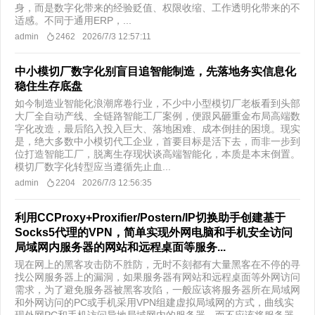
身，而是数字化带来的经验贬值、权限收缩、工作透明化带来的不
适感。不同于通用ERP，...
admin
2462
2026/7/3 12:57:11
中小模切厂数字化别盲目追智能制造，先落地务实信息化
稳住生存底盘
如今制造业智能化浪潮席卷行业，不少中小型模切厂老板看到头部
大厂全自动产线、全链路智能工厂案例，便跟风砸重金布局高端数
字化改造，最后陷入投入巨大、落地困难、成本倒挂的困境。现实
是，绝大多数中小模切代工企业，首要目标是活下去，而非一步到
位打造智能工厂，脱离生存现状谈高端智能化，本质是本末倒置。
模切厂数字化转型应当遵循先止血...
admin
2204
2026/7/3 12:56:35
利用CCProxy+Proxifier/Postern/IP切换助手创建基于
Socks5代理的VPN，简单实现外网电脑和手机安全访问
局域网内服务器的网站和远程桌面等服务...
​现在网上的黑客攻击防不胜防，无时不刻都有大量黑客在不停的寻
找公网服务器上的漏洞，如果服务器有网站和远程桌面等外网访问
需求，为了避免服务器被黑客攻陷，一般应该将服务器所在局域网
和外网访问的PC或手机采用VPN组建虚拟局域网的方式，曲线实