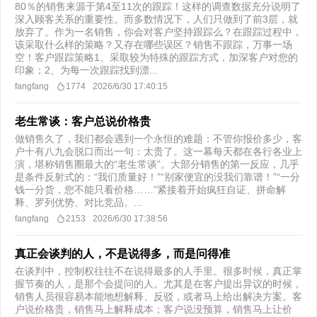
80％的销售来源于第4至11次的跟踪！这样的调查数据充分说明了
深入顾客关系的重要性。而多数情况下，人们只做到了前3层，就
放弃了。作为一名销售，你会对客户坚持跟踪么？在跟踪过程中，
该采取什么样的策略？又存在哪些误区？销售不跟踪，万事一场
空！客户跟踪策略1、采取较为特殊的跟踪方式，加深客户对您的
印象；2、为每一次跟踪找到漂...
fangfang
1774
2026/6/30 17:40:15
老生常谈：客户总说价格贵
做销售久了，我们都会遇到一个永恒的难题：不管你报价多少，客
户十有八九会脱口而出一句：太贵了。这一幕每天都在各行各业上
演，堪称销售圈最大的“老生常谈”。大部分销售的第一反应，几乎
是条件反射式的：“我们质量好！”“别家便宜的没我们靠谱！”“一分
钱一分货，您不能只看价格……”紧接着开始疯狂自证、拼命解
释、罗列优势、对比竞品。...
fangfang
2153
2026/6/30 17:38:56
真正会谈判的人，不是说得多，而是问得准
在谈判中，控制权往往不在说得最多的人手里。很多时候，真正掌
握节奏的人，是那个会提问的人。尤其是在客户提出异议的时候，
销售人员很容易本能地想解释、反驳，或者马上给出解决方案。客
户说价格贵，销售马上解释成本；客户说没预算，销售马上让价