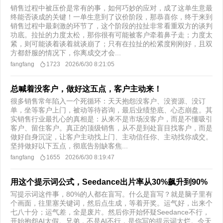
销售过程中被压价是常有的事，如何巧妙的应对，成了这单生意最
终能否谈成的关键！一单生意到了议价阶段，那恭喜你，终于来到
销售过程中最刺激的环节了，这个阶段的拉扯非常看重双方的谈判
功底。拉扯的力度太松，那你很有可能被客户牵着鼻子走；力度太
紧，则可能谈着谈着就谈崩了；只有在拉扯的松紧度刚刚好，且双
方都舒服的情况下，你离成交才会...
fangfang
1723
2026/6/30 8:21:05
总喊着没客户，做好这五点，客户主动来！
很多销售常年陷入一个死循环：天天抱怨没客户、没资源、没订
单，坐等客户上门，被动等待咨询，最后业绩垫底、心态崩盘。其
实销售行业最扎心的真相是：从来不是市场没客户，而是不懂吸引
客户、留住客户。真正的顶级销售，从不是到处盲目找客户，而是
做好自身沉淀，让客户主动找上门、主动信任你、主动找你成交。
坚持做好以下五点，彻底告别缺客焦...
fangfang
1655
2026/6/30 8:19:47
用这个提示词公式，Seedance出片率从30%飙升到90%
写提示词这件事，80%的人都在盲写。什么是盲写？就是脑子里有
个画面，往里塞关键词，然后点生成，等着开奖。运气好，出来个
七八十分；运气差，全是废片。然后你开始怀疑Seedance不行，
开始抱怨AI太假。兄弟，不是AI不行，是你写的提示词太烂。今天