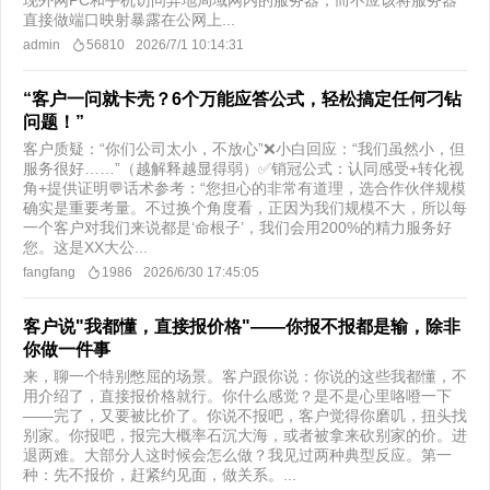
现外网PC和手机访问异地局域网内的服务器，而不应该将服务器
直接做端口映射暴露在公网上...
admin
56810
2026/7/1 10:14:31
“客户一问就卡壳？6个万能应答公式，轻松搞定任何刁钻
问题！”
客户质疑：“你们公司太小，不放心”❌小白回应：“我们虽然小，但
服务很好……”（越解释越显得弱）✅销冠公式：认同感受+转化视
角+提供证明💬话术参考：“您担心的非常有道理，选合作伙伴规模
确实是重要考量。不过换个角度看，正因为我们规模不大，所以每
一个客户对我们来说都是‘命根子’，我们会用200%的精力服务好
您。这是XX大公...
fangfang
1986
2026/6/30 17:45:05
客户说"我都懂，直接报价格"——你报不报都是输，除非
你做一件事
来，聊一个特别憋屈的场景。客户跟你说：你说的这些我都懂，不
用介绍了，直接报价格就行。你什么感觉？是不是心里咯噔一下
——完了，又要被比价了。你说不报吧，客户觉得你磨叽，扭头找
别家。你报吧，报完大概率石沉大海，或者被拿来砍别家的价。进
退两难。大部分人这时候会怎么做？我见过两种典型反应。第一
种：先不报价，赶紧约见面，做关系。...