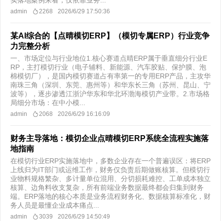
实落地案例来看，仅依靠业务...
admin
2268
2026/6/29 17:50:36
某AI综合的【点晴模切ERP】（模切专属ERP）行业竞争
力完整分析
一、市场定位与行业地位​1.核心赛道点晴ERP属于垂直细分行业E
RP，主打模切行业（电子辅料、新能源、汽车胶贴、保护膜、泡
棉模切厂），是国内模切赛道占有率第一的专用ERP产品，主攻华
南珠三角（深圳、东莞、惠州等）和华东长三角（苏州、昆山、宁
波等），逐步渗透江浙沪华东和华北环渤海模切产业带。2.市场格
局细分市场：在中小模...
admin
2068
2026/6/29 16:16:09
财务主导落地：模切企业点晴模切ERP系统全流程实施落
地指南
在模切行业ERP实施落地中，多数企业存在一个普遍误区：将ERP
上线归为IT部门或运维工作，财务仅负责后期做账核算。但模切行
业物料规格繁杂、多计量单位混用、分切损耗难控、工单成本独立
核算、边角料收支复杂，所有前端业务数据最终都会归集到财务
端。ERP落地的核心本质是业务流程财务化、数据核算标准化，财
务人员是最懂企业成本痛点...
admin
3039
2026/6/29 14:50:49