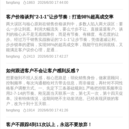
fangfang
1863
2026/6/30 17:44:00
客户价格谈判“2-1-1”让步节奏：打造98%超高成交率
两大误区与核心原则在销售价格谈判中，多数人陷入两大误区：要
么一步让到底、利润大幅流失，要么寸步不让、直接逼退客户。谈
判的核心从不是无底线降价，而是有节奏、有梯度、有态度的让
步。经过万千销售实战验证的“2-1-1”让步节奏，凭借递减让利、
步步锁单的逻辑，实现98%的超高成交率，既能守住利润底线，又
能满足客户议价心理，是通...
fangfang
2413
2026/6/30 17:42:27
如何跟进客户不会让客户感到反感？
想要做到不招人反感，核心思路是：弱化销售身份，做家居顾问，
控制频率，每次沟通都给对方带去信息，而非催促，再针对不同性
格客户调整方式。一、先定下三条基础规则1.严格把控联系频率沿
用2‑7‑14的节奏。刚见面当天联系一次，第七天一次，第十四天促
单。没有特殊情况，这期间绝不主动发消息。已经表现厌烦的客
户，改为十到十五天联...
fangfang
1914
2026/6/30 17:41:26
客户不跟踪4到11次以上，永远不要放弃！