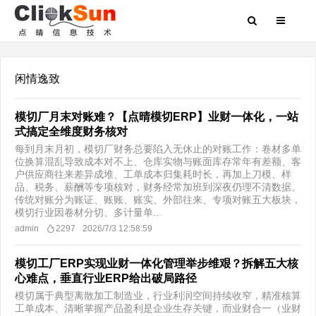
闲情逸致
模切厂月末对账难？【点晴模切ERP】业财一体化，一站
式搞定全维度财务核对
每到月末月初，模切厂财务总要陷入无休止的对账工作：卷材多单
位换算混乱导致成本对不上、仓库实物与账面库存常年有差额、客
户供应商往来差异成堆、工单成本归集耗时长，再加上刀模、样
品、税务、薪酬等专项核对，财务经常加班到深夜仍理不清数据。
传统对账分为账证、账账、账实、外部往来、专项对账五大板块，
模切行业因卷材分切、多计量单...
admin
2297
2026/7/3 12:58:59
模切工厂ERP实现业财一体化管理举步维艰？拆解五大核
心难点，垂直行业ERP给出破局路径
​模切属于典型离散加工制造业，行业利润空间持续收窄，精准核算
工单成本、清晰掌握产品盈利是企业生存关键，而业财合一（业财