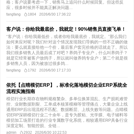
格；客户说要考虑一下，销售马上追问什么时候回复。但这些反
应，很多时候并不能真正解决问题...
fangfang
1804
2026/6/30 17:36:22
客户说：你给我最底价，我就定！90%销售员直接飞单！
“客户说：你给我最低价，或者你给我最底价，我就定。”那么我们
如何来应对呢？我们针对这个情况发现我们导购的一些不正确的做
法：要么就直接给他一个价，最后客户套完价格的话就走了。所以
我们很多销售人员最后成了对吧？养鸽子专业户，什么叫养鸽子？
就是它经常被客户放鸽子，所以就叫做养鸽专业户；第二个就是很
多销售人员，因为被放过很多鸽...
fangfang
1792
2026/6/30 17:17:33
依托【点晴模切ERP】，标准化落地模切企业ERP系统全
流程实施指南
模切行业长期存在物料规格繁杂、多单位换算混乱、生产损耗难管
控、业财数据割裂、工单成本核算模糊等管理痛点，大量企业上线
通用ERP后出现流程不匹配、数据断层、上线失败等问题。点晴模
切ERP深耕模切行业二十余年，是专为胶粘、光学膜、电子辅料等
模切加工场景打造的行业专属数字化系统，相较通用ERP具备行业
深度定制、智能控损、全链...
admin
2932
2026/6/30 10:22:53