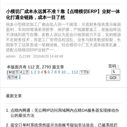
小模切厂成本永远算不准？靠【点晴模切ERP】业财一体
化打通全链路，成本一目了然
很多小型模切加工厂都会陷入同一个困境：月底财务报表显示账面
盈利，车间却堆满呆滞胶带、保护膜，产线频繁返工，老板始终说
不清钱到底亏在哪。多数人误以为是会计核算能力不足，实则根源
不在财务技术，而是工厂管理流程混乱、业务与财务数据割裂，长
期靠手工估算形成一笔糊涂账。结合模切小厂五大成本核算乱象，
搭配点晴模切ERP业财产一...
admin
2198
2026/6/29 14:48:48
页码：
本版面共有
112
页,
2793
篇文章
[
1
2
3
4
5
6
7
8
9
10
...
112
]
最新文章
点晴内网通：无公网IP访问局域网内点晴OA服务器实现移动办
公的最佳方法
提交订单时系统突然提示当前账号疑似非法攻击，已被系统拦