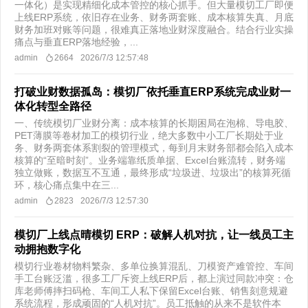
一体化）是实现精细化成本管控的核心抓手。但大量模切工厂即便
上线ERP系统，依旧存在业务、财务两套账、成本核算失真、月底
财务加班对账等问题，很难真正落地业财深度融合。结合行业实操
痛点与垂直ERP落地经验，...
admin
2664
2026/7/3 12:57:48
打破业财数据孤岛：模切厂依托垂直ERP系统完成业财一
体化转型全路径
一、传统模切厂业财分离：成本核算的长期困局​在泡棉、导电胶、
PET薄膜等卷材加工的模切行业，绝大多数中小工厂长期处于业
务、财务两套体系割裂的管理模式，每到月末财务部都会陷入成本
核算的“至暗时刻”。业务端靠纸质单据、Excel台账流转，财务端
独立做账，数据互不互通，最终形成“垃圾进、垃圾出”的核算死循
环，核心痛点集中在三...
admin
2823
2026/7/3 12:57:30
模切厂上线点晴模切 ERP：破解人机对抗，让一线员工主
动拥抱数字化
模切行业卷材物料繁杂、多单位换算混乱、刀模资产难管控、车间
手工台账泛滥，很多工厂斥资上线ERP后，都上演过同款冲突：仓
库老师傅摔扫码枪、车间工人私下保留Excel台账、销售刻意规避
系统流程，形成顽固的“人机对抗”。员工抵触的从来不是软件本