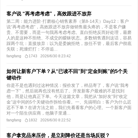
客户说 “再考虑考虑”，高效跟进不放弃
第二周：能力进阶·打磨核心销售素养（第8-14天）Day12：客户
说“再考虑考虑”，高效跟进不放弃做销售最头疼的，不是客户嫌
贵、不需要，而是一句我再考虑考虑。直白拒绝反而好处理，最磨
人的是这种不拒绝、不成交的暧昧状态。多数销售遇到这话，容易
踩两个坑：直接放弃：以为是委婉拒绝，放任不管，最后客户彻底
失联；死缠烂打：不停追...
fangfang
1743
2026/6/30 8:23:42
如何让新客户下单？从“已读不回”到“定金到账”的5个关
键动作
你是不是也遇到过这种情况：报价发了，样品寄了，客户说“我考
虑一下”，然后就再也没有然后了。开发新客户最难的不是找到
他，而是让他真正下单。今天这篇文章，我把从“加好友”到“收定
金”这中间的5个关键动作拆给你看。一、先搞明白：客户为什么迟
迟不下单？在讲方法之前，我们先看看客户的心理。一个新客户面
对一个陌生供应商，他脑子里通...
fangfang
1832
2026/6/30 8:22:52
客户拿竞品来压价，是立刻降价还是当场反驳？