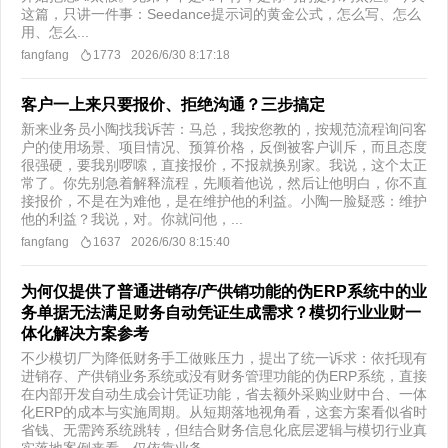
这篇，只讲一件事：Seedance提示词的黄金公式，怎么写、怎么
用、怎么...
fangfang
1773
2026/6/30 8:17:18
客户一上来只要报价、拒绝沟通？三步搞定
新来业务员小陶找我诉苦：马总，我按您教的，按规范流程询问客
户的使用场景、项目情况、预算价格，反倒被客户训斥，而且态度
很强硬，要我别啰嗦，直接报价，不报就换别家。我说，这个太正
常了。你先别急着解释流程，先顺着他说，然后让他明白，你不直
接报价，不是在为难他，是在维护他的利益。小陶一脸疑惑：维护
他的利益？我说，对。你就问他，...
fangfang
1637
2026/6/30 8:15:40
为何仅提供了普通进销存/产供销功能的伪ERP系统中的业
务单据无法满足财务自动凭证生成需求？模切行业业财一
体化解决方案参考
不少模切厂为降低财务手工做账压力，提出了统一诉求：依托现有
进销存、产供销业务系统或没有财务管理功能的伪ERP系统，直接
在内部开发自动生成会计凭证功能，省去额外采购业财中台、一体
化ERP的成本与实施周期。从短期落地视角看，这套方案看似省时
省钱、无需跨系统跳转，但结合财务信息化底层逻辑与模切行业真